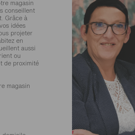
otre magasin
s conseillent
t. Grâce à
 vos idées
ous projeter
abitez en
eillent aussi
rient ou
t de proximité
tre magasin