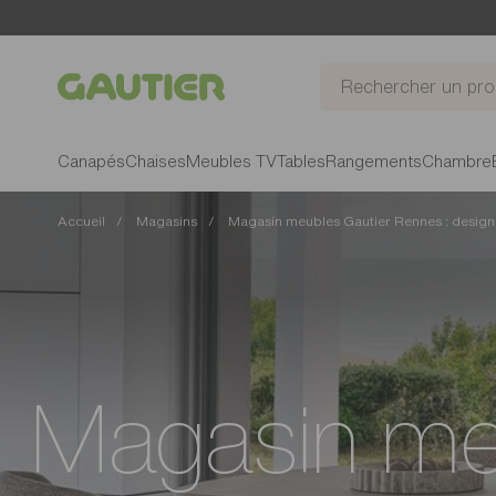
Gautier
Canapés
Chaises
Meubles TV
Tables
Rangements
Chambre
Accueil
Magasins
Magasin meubles Gautier Rennes : design, 
Magasin me