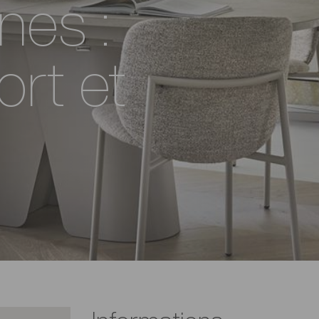
nes :
ort et