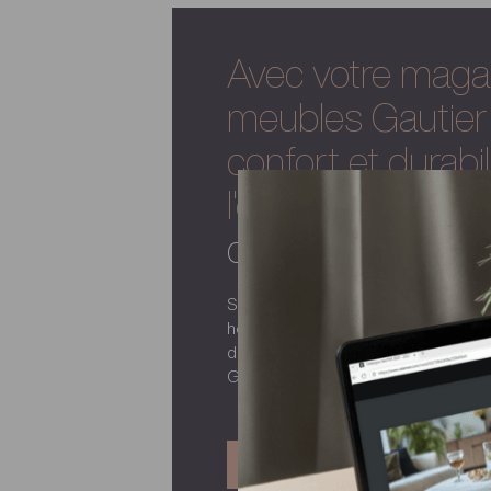
Avec votre maga
meubles Gautier 
confort et durabil
l'expertise de la
de vos espaces 
Salles de réunion, espaces de convi
hôtels, restaurants... Votre magas
design, confort et durabilité a for
Gautier Business.
DÉCOUVRIR L'OFFRE BUSINESS