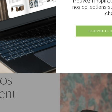
Trouvez l’inspira
nos collections s
cho
RECEVOIR LE 
os
ent