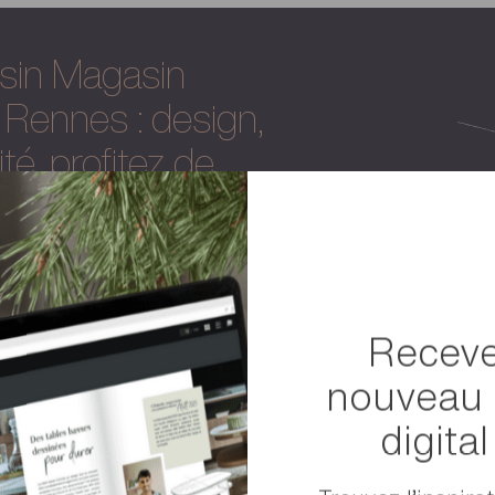
sin Magasin
Rennes : design,
ité, profitez de
 maison
au service
professionnels
vialité, co-working, halls de réception,
in Magasin meubles Gautier Rennes :
Receve
cément une solution à vous proposer avec
nouveau 
digita
DÉMARRER UN PROJET