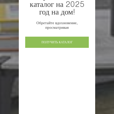
каталог на 2025
год на дом!
Обретайте вдохновение,
просматривая
ПОЛУЧИТЬ КАТАЛОГ