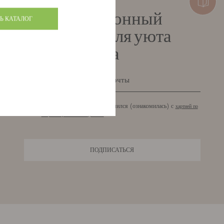
Информационный
Ь КАТАЛОГ
бюллетень для уюта
Вашего дома
Я подтверждаю, что ознакомился (ознакомилась) с
хартией по
защите персональных данных
ПОДПИСАТЬСЯ