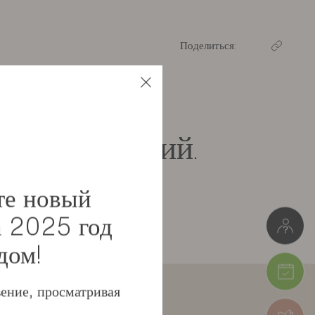
Поделиться:
писок желаний.
те новый
а 2025 год
дом!
ение, просматривая