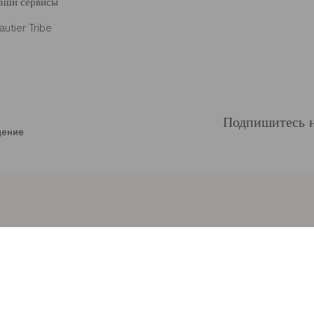
аши сервисы
autier Tribe
Подпишитесь н
щение
OK
ion des données
Présentation internationale