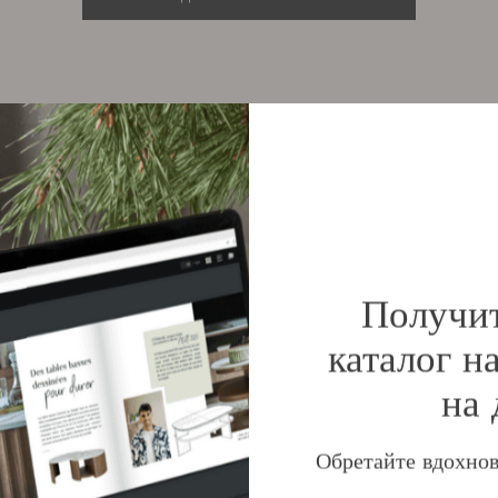
авили изделие в свой с
Получи
каталог н
на 
Обретайте вдохнов