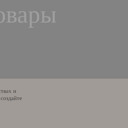
овары
твах и
 создайте