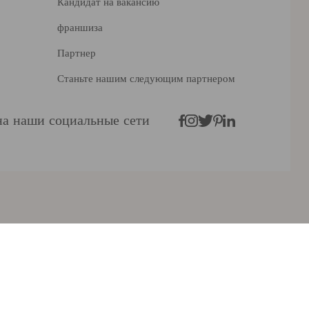
Кандидат на вакансию
франшиза
Партнер
Станьте нашим следующим партнером
а наши социальные сети