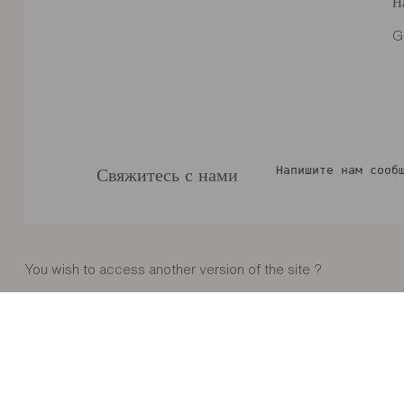
Н
G
Напишите нам сооб
Свяжитесь с нами
You wish to access another version of the site ?
Gautier Worldwide
Английский
2026 Компания Gautier, все права сохранены
Правовая информация
Protect
Предпочтения в отношении файлов cookie