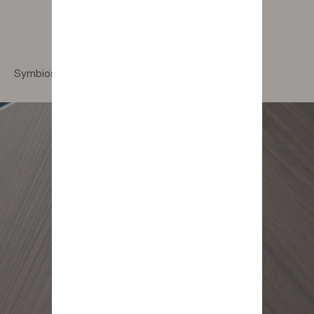
Symbiose 4-drawer chest of drawers