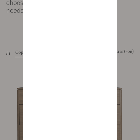
choose the style that best meets your
needs and space.
6 результат(-ов)
Сортировать
+
Фильтр
+