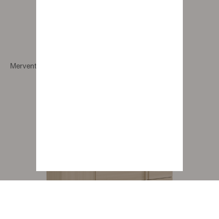
Mervent tall chest with 6 drawers