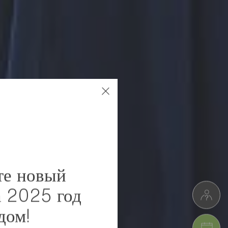
те новый
а 2025 год
дом!