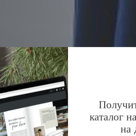
Получи
каталог н
на 