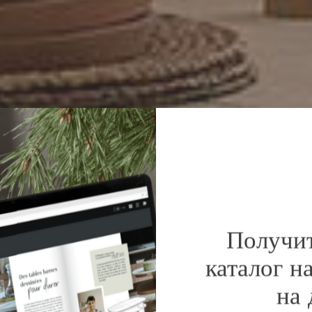
Получи
каталог н
на 