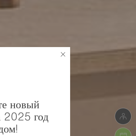
те новый
а 2025 год
дом!