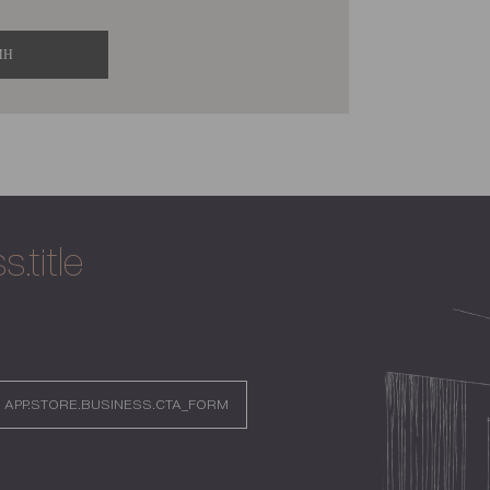
ИН
.title
APP.STORE.BUSINESS.CTA_FORM