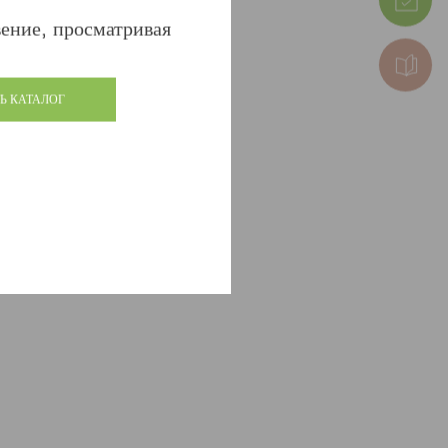
ыло до и после!
ение, просматривая
Ь КАТАЛОГ