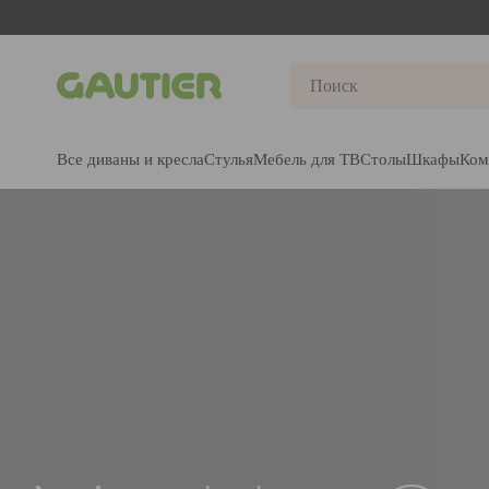
Gautier
Все диваны и кресла
Стулья
Мебель для ТВ
Столы
Шкафы
Ком