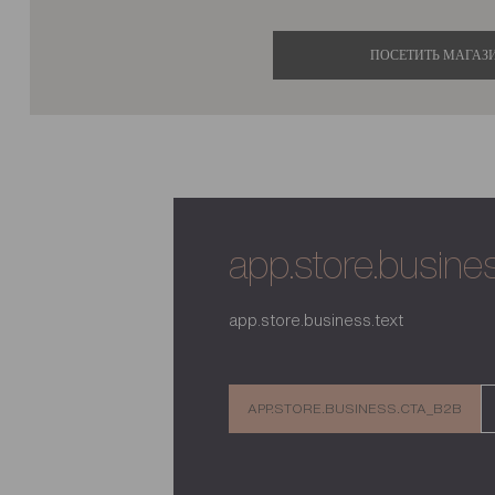
ПОСЕТИТЬ МАГАЗ
app.store.business
app.store.business.text
APP.STORE.BUSINESS.CTA_B2B