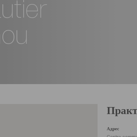
utier
nou
Практ
Адрес
Centre commer