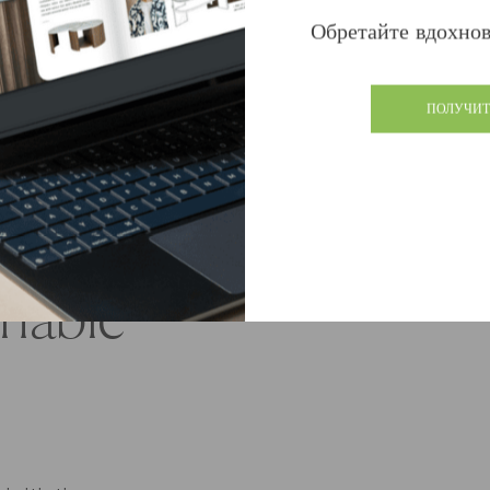
Узнайте, что б
Обретайте вдохнов
ПОЛУЧИТ
s
inable