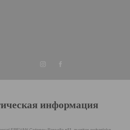
ическая информация
cial EREVAN Cotonou Parcelle n°1, quartier awhanleko