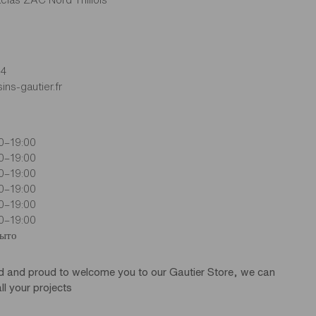
14
ins-gautier.fr
0–19:00
0–19:00
0–19:00
0–19:00
0–19:00
0–19:00
рыто
d and proud to welcome you to our Gautier Store, we can
ll your projects