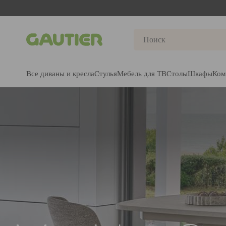
Gautier
Все диваны и кресла
Стулья
Мебель для ТВ
Столы
Шкафы
Ком