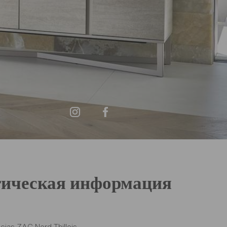
ическая информация
cias ZAC Nord Thillois