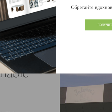
Узнайте, что б
Обретайте вдохнов
ПОЛУЧИТ
s
inable