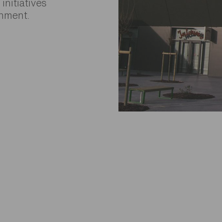
nitiatives
onment.