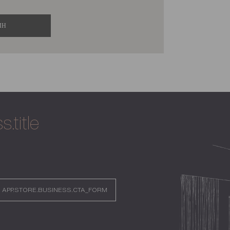
ИН
.title
APP.STORE.BUSINESS.CTA_FORM