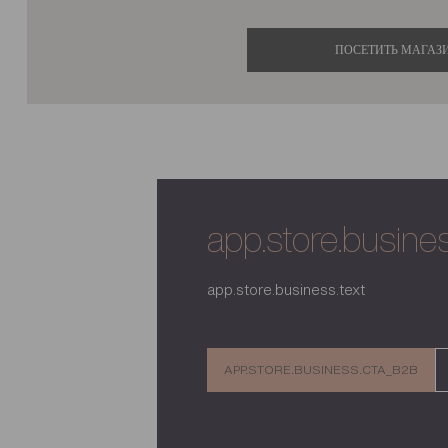
ПОСЕТИТЬ МАГАЗ
app.store.business
app.store.business.text
APP.STORE.BUSINESS.CTA_B2B