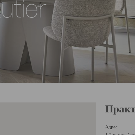
utier
Практ
Адрес
1 Rue des Aca