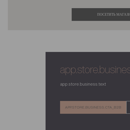
ПОСЕТИТЬ МАГАЗ
app.store.business
app.store.business.text
APP.STORE.BUSINESS.CTA_B2B