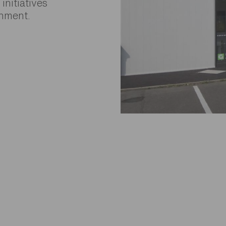
nitiatives
onment.