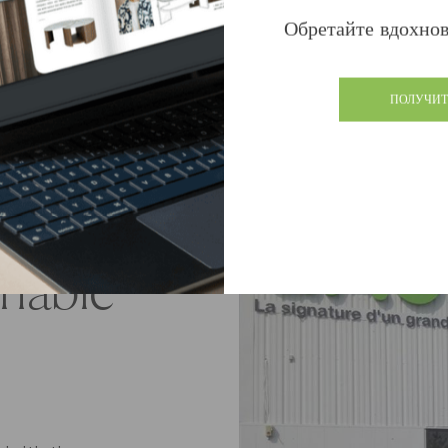
Узнайте, что б
Обретайте вдохнов
ПОЛУЧИТ
s
inable