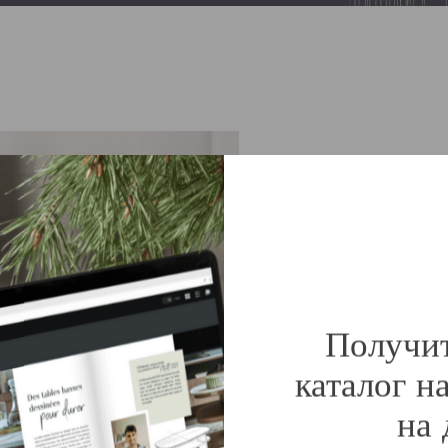
Мы пом
создать
С помощью спе
Получи
Жак, которым 
оформление св
каталог н
последнего сы
на 
которая являе