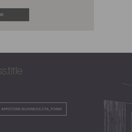
ИН
.title
APP.STORE.BUSINESS.CTA_FORM