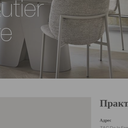
utier
re
Практ
Адрес
ZAC De la Font