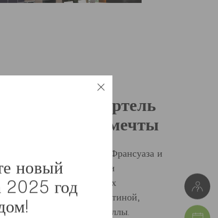
огли семье Мартель
 гостиную их мечты
циалиста по планировке Франсуаза и
те новый
за пятьдесят, переработали
оего дома после отъезда их
а 2025 год
на, Тео. Они начали с гостиной,
дом!
тся центрлм их большой виллы.