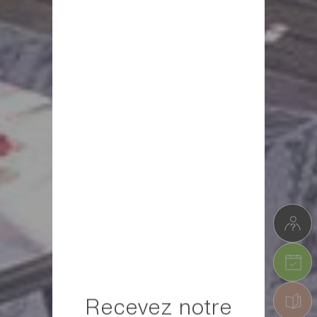
Recevez notre