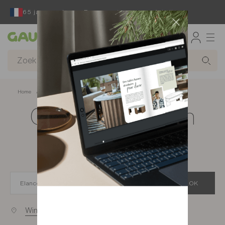
65 jaar reeds een Franse ontwerper en fabrikant
Gautier
Home
app.seo.store_locator_city.title
Gautier-winkels in
Elancourt
OK
Winkels bij u in de buurt