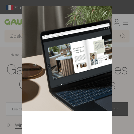
65 jaar reeds een Franse ontwerper en fabrikant
Gautier
Home
app.seo.store_locator_city.title
Gautier-winkels in Les
Clayes-sous-Bois
OK
Winkels bij u in de buurt