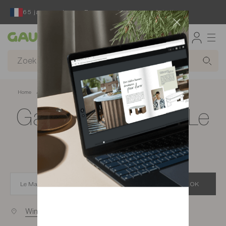
65 jaar reeds een Franse ontwerper en fabrikant
Gautier
Home
app.seo.store_locator_city.title
Gautier-winkels in Le
Mans
OK
Winkels bij u in de buurt