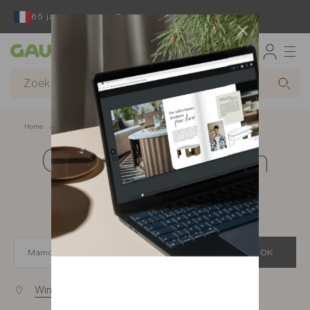
65 jaar reeds een Franse ontwerper en fabrikant
Gautier
Home
app.seo.store_locator_city.title
Gautier-winkels in
Mamoudzou
OK
Winkels bij u in de buurt