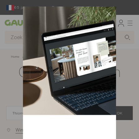
65 jaar reeds een Franse ontwerper en fabrikant
Gautier
Home
app.seo.store_locator_city.title
Gautier-winkels in
Thionville
OK
Winkels bij u in de buurt