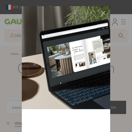
65 jaar reeds een Franse ontwerper en fabrikant
Gautier
Home
app.seo.store_locator_city.title
Gautier-winkels in
Saint-Pierre
OK
Winkels bij u in de buurt