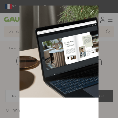
65 jaar reeds een Franse ontwerper en fabrikant
Gautier
Home
app.seo.store_locator_city.title
Gautier-winkels in
Beziers
OK
Winkels bij u in de buurt