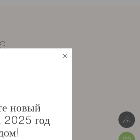
s
Particleboard
Meuble monté
74 кг
те новый
Длина 63 см * Высота 123 см * Глубина 48 см
а 2025 год
Упаковка 1: 68 x 52 x 126 cm (74 кг)
дом!