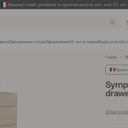
Французский дизайнер и производитель вот уже 65 лет
наты
Письменные столы
Оформление
65 лет истории
Наши услуги
Со
Главная
Ш
Происх
Symph
draw
Show produ