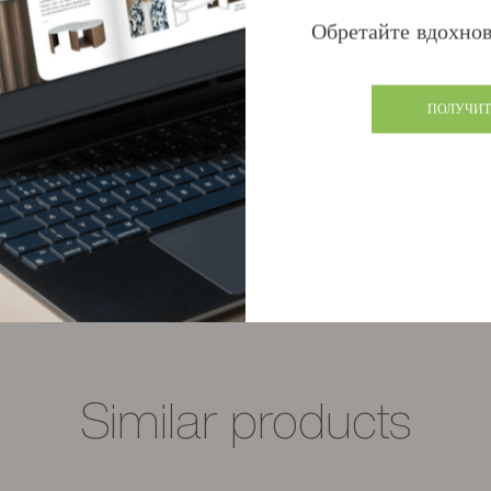
Обретайте вдохнов
ПОЛУЧИТ
Bedside shelf unit with 1 drawer L.40 cm
Доступно несколько вариантов отделки
Similar products