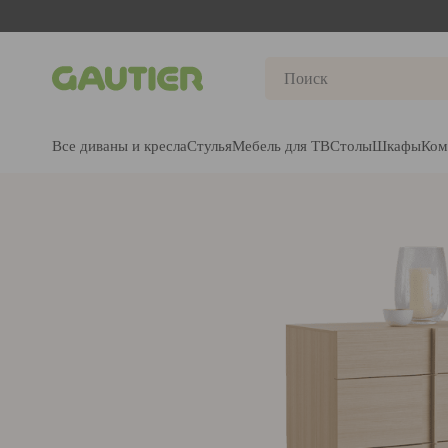
Gautier
Все диваны и кресла
Стулья
Мебель для ТВ
Столы
Шкафы
Ком