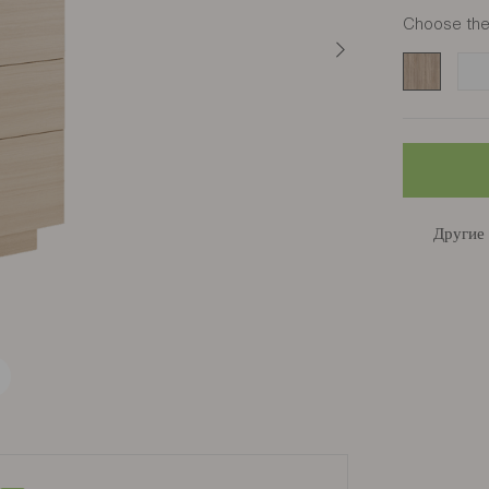
Choose the 
Chêne
Bla
Другие