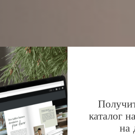
Получи
каталог н
на 