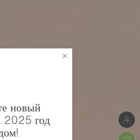
те новый
а 2025 год
дом!