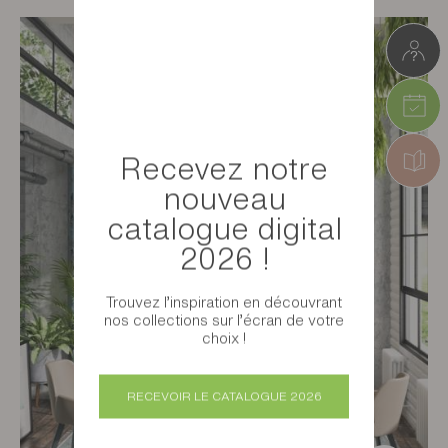
Recevez notre
nouveau
catalogue digital
2026 !
Trouvez l’inspiration en découvrant
nos collections sur l’écran de votre
choix !
RECEVOIR LE CATALOGUE 2026