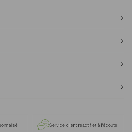
e de ses détails. Les trois portes qui le composent sont
ible de jolis objets. Ce détail lui apporte de la profondeur tout
, pour vous saisir de votre vaisselle à tout moment, durant
 votre vaisselle du quotidien et celles des grandes
e et intérieur, à l’exclusion des modèles d’exposition.
onnalisé
Service client réactif et à l'écoute