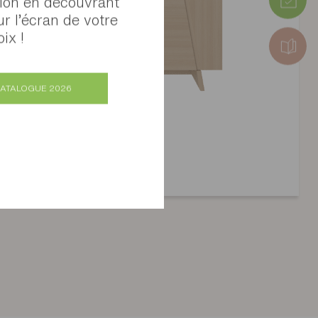
tion en découvrant
Colis 3 : 46 x 7 x 187 cm (31kg)
Colis 4 : 65 x 13 x 105 cm (39kg)
ur l’écran de votre
ix !
CATALOGUE 2026
Vaisselier Arco
Plusieurs finitions disponibles