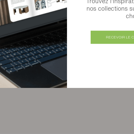
Trouvez l’inspira
nos collections s
cho
RECEVOIR LE 
Buffet 3 portes Arco
Plusieurs finitions disponibles