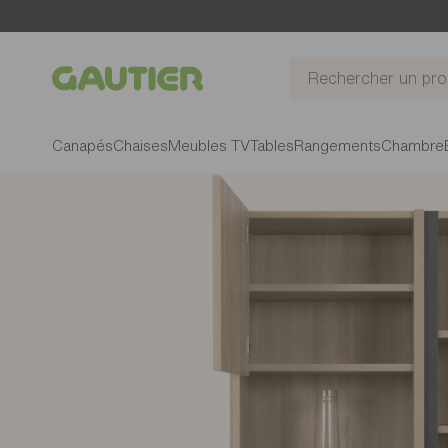
Gautier
Canapés
Chaises
Meubles TV
Tables
Rangements
Chambre