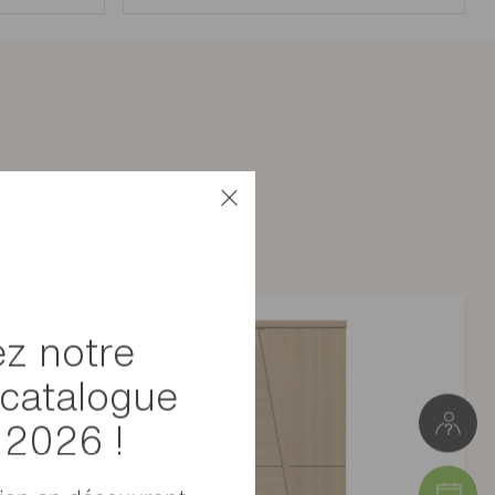
Panneaux de particules
Meuble à monter soi-même
z notre
142kg
catalogue
L. 114cm * H.183cm * P.45cm
l 2026 !
Colis 1 : 46 x 14 x 124 cm (39kg)
Colis 2 : 46 x 9 x 187 cm (33kg)