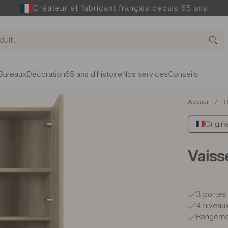
Créateur et fabricant français depuis 65 ans
Bureaux
Décoration
65 ans d'histoire
Nos services
Conseils
Accueil
R
Origin
Vaiss
3 portes
4 niveau
Rangeme