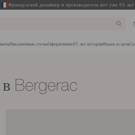
Французский дизайнер и производитель вот уже 65 лет
наты
Письменные столы
Оформление
65 лет истории
Наши услуги
Со
 в Bergerac