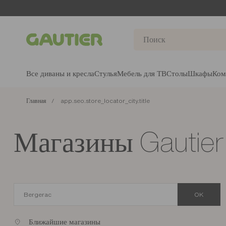
Gautier
Все диваны и кресла
Стулья
Мебель для ТВ
Столы
Шкафы
Ком
Главная
app.seo.store_locator_city.title
Магазины Gautier
OK
Ближайшие магазины