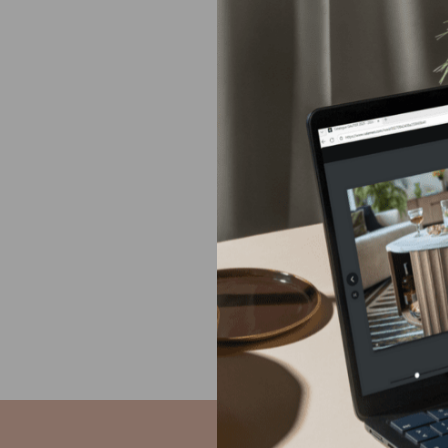
05 63 60 13 01
09:00–12:00 / 14:00–19:00
We are pleased and proud to welcome you to our Gautier
Store, we can help you with all your projects
Gautier в
ПОДРОБНЕЕ
НАЗНАЧИТЬ ВСТРЕЧУ
Европа
Ближний Восток
Азия