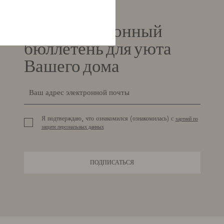
Информационный
бюллетень для уюта
Вашего дома
Я подтверждаю, что ознакомился (ознакомилась) с
хартией по
защите персональных данных
ПОДПИСАТЬСЯ