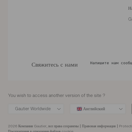
Н
G
Напишите нам сооб
Свяжитесь с нами
You wish to access another version of the site ?
Gautier Worldwide
Английский
2026 Компания Gautier, все права сохранены
Правовая информация
Protect
Предпочтения в отношении файлов cookie