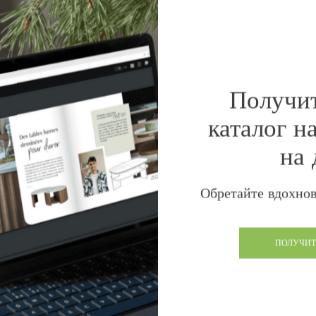
Получи
 мире
каталог н
DROM COM
на 
Африка
Обретайте вдохнов
ПОЛУЧИТ