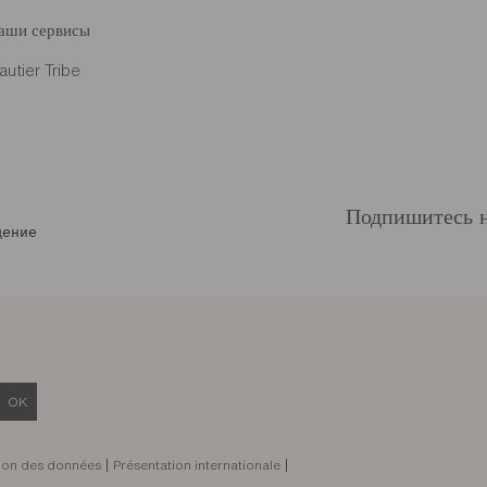
аши сервисы
autier Tribe
Подпишитесь н
щение
OK
ion des données
Présentation internationale