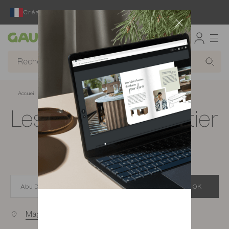
Créateur et fabricant français depuis 65 ans
Gautier
Accueil
Magasins de meubles à Abu Dhabi
Les magasins Gautier
à Abu Dhabi
OK
Magasins proches de vous