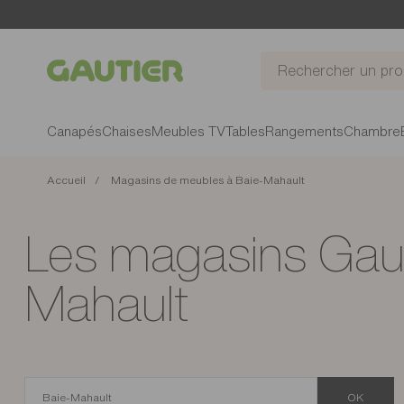
Gautier
Canapés
Chaises
Meubles TV
Tables
Rangements
Chambre
Accueil
Magasins de meubles à Baie-Mahault
Les magasins Gaut
Mahault
OK