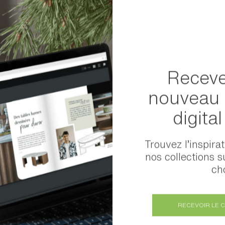
Receve
nouveau 
ans le monde
digita
DROM COM
Trouvez l’inspira
nos collections s
Afrique
cho
Asie
RECEVOIR LE 