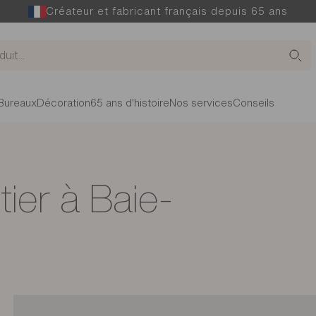
Créateur et fabricant français depuis 65 ans
Bureaux
Décoration
65 ans d'histoire
Nos services
Conseils
ier à Baie-