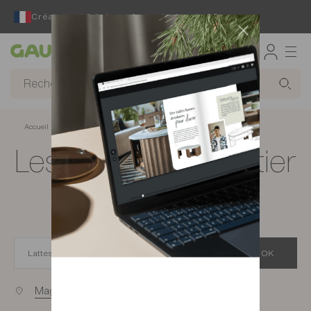
Créateur et fabricant français depuis 65 ans
Gautier
Accueil
Magasins de meubles à Lattes
Les magasins Gautier
à Lattes
OK
Magasins proches de vous