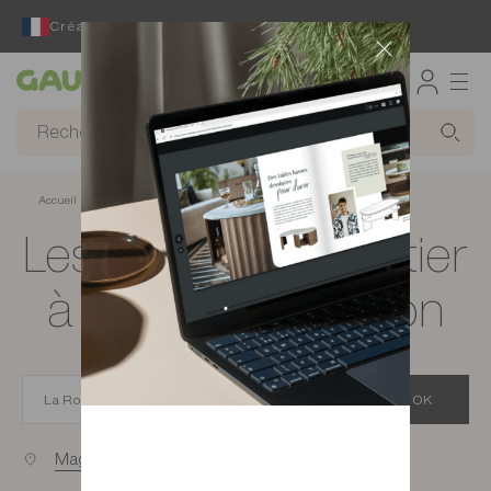
Créateur et fabricant français depuis 65 ans
Gautier
Accueil
Magasins de meubles à La Roche-sur-Yon
Les magasins Gautier
à La Roche-sur-Yon
OK
Magasins proches de vous