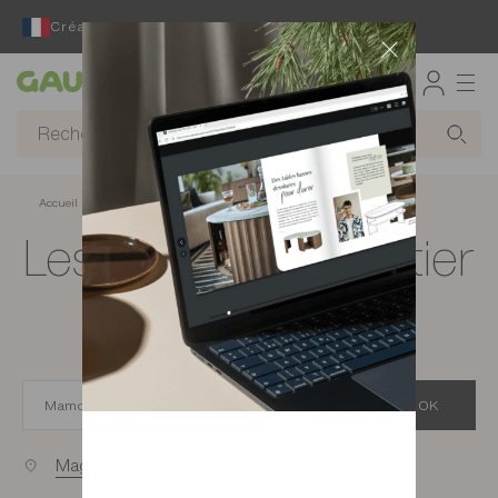
Créateur et fabricant français depuis 65 ans
Gautier
Accueil
Magasins de meubles à Mamoudzou
Les magasins Gautier
à Mamoudzou
OK
Magasins proches de vous