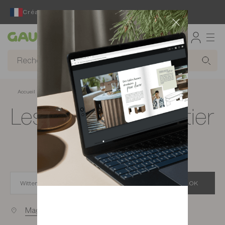
Créateur et fabricant français depuis 65 ans
Gautier
Accueil
Magasins de meubles à Wittenheim
Les magasins Gautier
à Wittenheim
OK
Magasins proches de vous