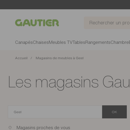
Gautier
Canapés
Chaises
Meubles TV
Tables
Rangements
Chambre
Accueil
Magasins de meubles à Geel
Les magasins Gaut
OK
Magasins proches de vous