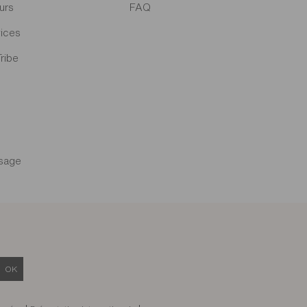
urs
FAQ
ices
Tribe
sage
OK