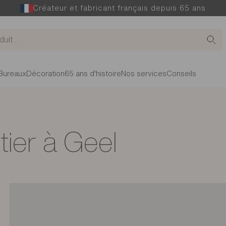
Créateur et fabricant français depuis 65 ans
Bureaux
Décoration
65 ans d'histoire
Nos services
Conseils
ier à Geel