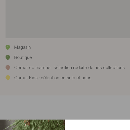
Magasin
Boutique
Corner de marque : sélection réduite de nos collections
Corner Kids : sélection enfants et ados