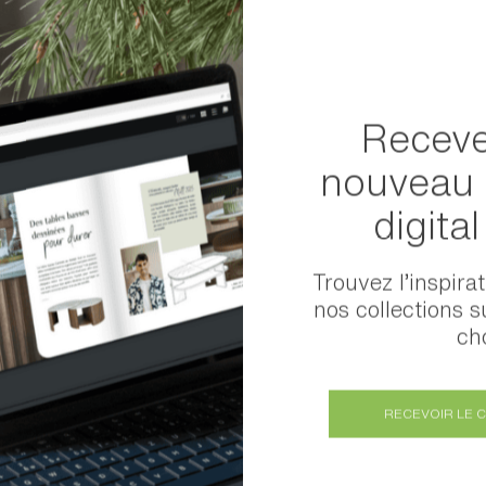
Receve
ans le monde
nouveau 
digita
DROM COM
Trouvez l’inspira
Afrique
nos collections s
cho
Asie
RECEVOIR LE 