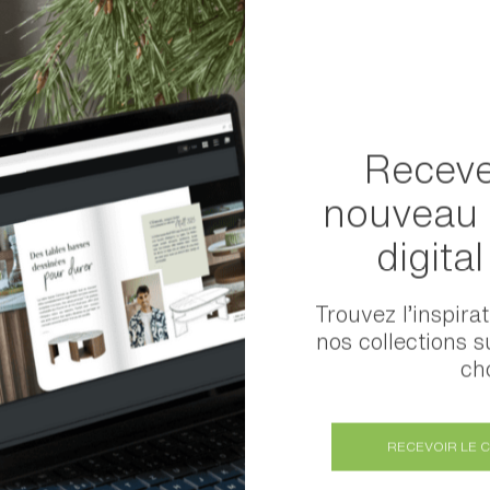
Receve
nouveau 
ans le monde
digita
DROM COM
Trouvez l’inspira
nos collections s
Afrique
cho
Asie
RECEVOIR LE 