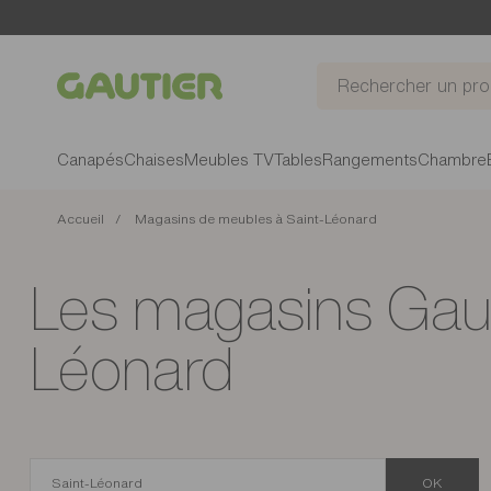
Gautier
Canapés
Chaises
Meubles TV
Tables
Rangements
Chambre
Accueil
Magasins de meubles à Saint-Léonard
Les magasins Gauti
Léonard
OK