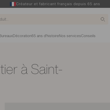
Créateur et fabricant français depuis 65 ans
Bureaux
Décoration
65 ans d'histoire
Nos services
Conseils
er à Saint-