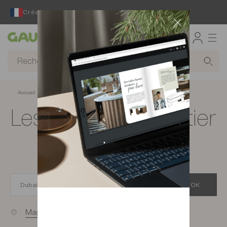
Créateur et fabricant français depuis 65 ans
Gautier
Accueil
Magasins de meubles à Dubai
Les magasins Gautier
à Dubai
OK
Magasins proches de vous