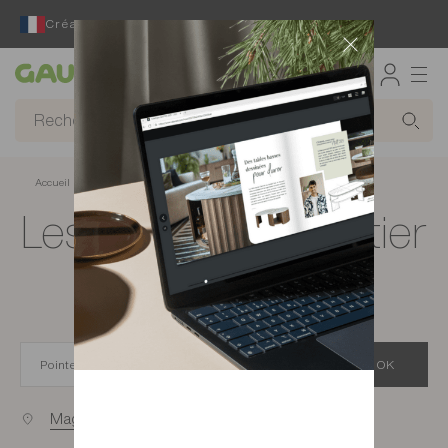
Créateur et fabricant français depuis 65 ans
Gautier
Accueil
Magasins de meubles à Pointe Noire
Les magasins Gautier
à Pointe Noire
OK
Magasins proches de vous