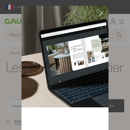
Créateur et fabricant français depuis 65 ans
Gautier
Accueil
Magasins de meubles à Challans
Les magasins Gautier
à Challans
OK
Magasins proches de vous