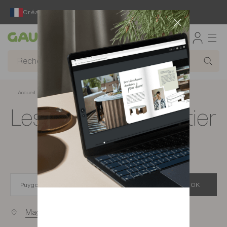
Créateur et fabricant français depuis 65 ans
Gautier
Accueil
Magasins de meubles à Puygouzon
Les magasins Gautier
à Puygouzon
OK
Magasins proches de vous