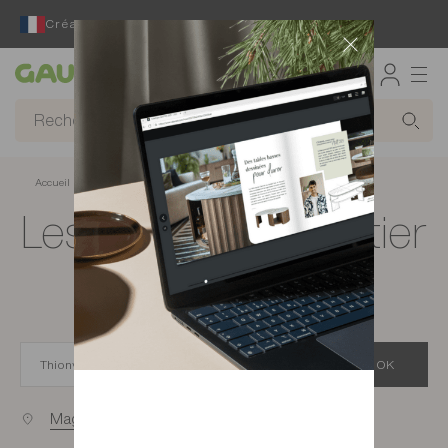
Créateur et fabricant français depuis 65 ans
Gautier
Accueil
Magasins de meubles à Thionville
Les magasins Gautier
à Thionville
OK
Magasins proches de vous