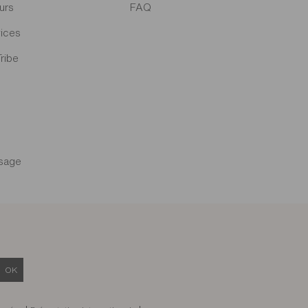
urs
FAQ
ices
Tribe
sage
OK