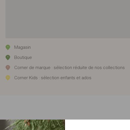
Magasin
Boutique
Corner de marque : sélection réduite de nos collections
Corner Kids : sélection enfants et ados