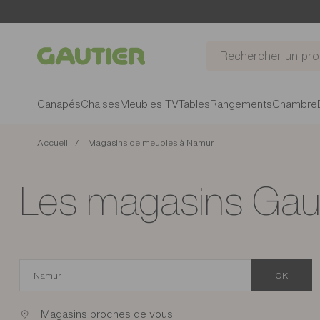
Gautier
Canapés
Chaises
Meubles TV
Tables
Rangements
Chambre
Accueil
Magasins de meubles à Namur
Les magasins Gau
OK
Magasins proches de vous