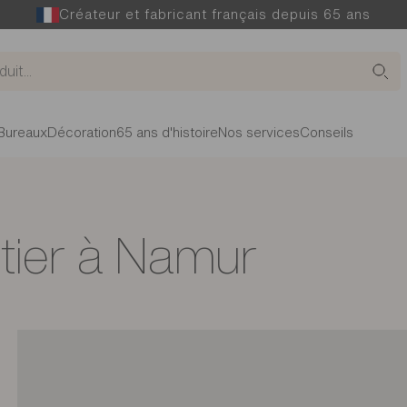
Créateur et fabricant français depuis 65 ans
Bureaux
Décoration
65 ans d'histoire
Nos services
Conseils
tier à Namur