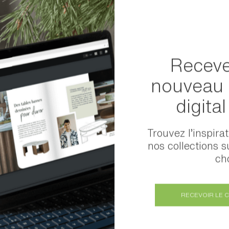
Receve
ans le monde
nouveau 
digita
DROM COM
Trouvez l’inspira
Afrique
nos collections s
cho
Asie
RECEVOIR LE 